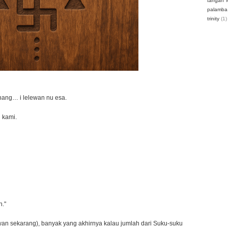
tangan M
palamba
trinity
(1)
hang… i lelewan nu esa.
 kami.
n."
wan sekarang), banyak yang akhirnya kalau jumlah dari Suku-suku