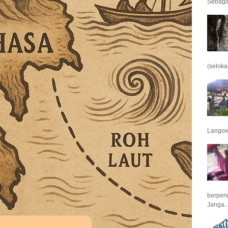
Sebagai
(seloka
Langowa
berpeng
Janga..