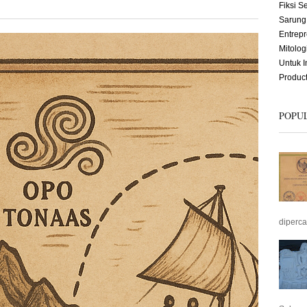
Fiksi S
Sarung
Entrep
Mitolog
Untuk 
Produc
POPU
diperc