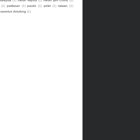
alaysia
(1)
mesin Miyota
(1)
mesin jam China
(1)
(1)
patilasan
(1)
paxdo
(1)
pelet
(1)
taiwan
(1)
xaverius dotulong
(1)