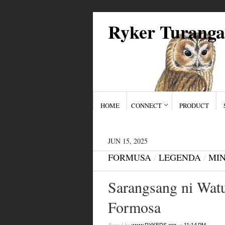
Ryker Turang
HOME
CONNECT
PRODUCT
JUN 15, 2025
FORMUSA
/
LEGENDA
/
MI
Sarangsang ni Watu
Formosa
Posted by
at