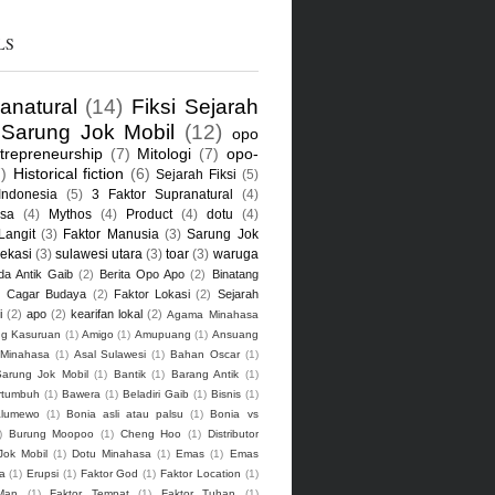
LS
anatural
(14)
Fiksi Sejarah
Sarung Jok Mobil
(12)
opo
trepreneurship
(7)
Mitologi
(7)
opo-
7)
Historical fiction
(6)
Sejarah Fiksi
(5)
Indonesia
(5)
3 Faktor Supranatural
(4)
sa
(4)
Mythos
(4)
Product
(4)
dotu
(4)
Langit
(3)
Faktor Manusia
(3)
Sarung Jok
ekasi
(3)
sulawesi utara
(3)
toar
(3)
waruga
da Antik Gaib
(2)
Berita Opo Apo
(2)
Binatang
)
Cagar Budaya
(2)
Faktor Lokasi
(2)
Sejarah
i
(2)
apo
(2)
kearifan lokal
(2)
Agama Minahasa
g Kasuruan
(1)
Amigo
(1)
Amupuang
(1)
Ansuang
 Minahasa
(1)
Asal Sulawesi
(1)
Bahan Oscar
(1)
arung Jok Mobil
(1)
Bantik
(1)
Barang Antik
(1)
rtumbuh
(1)
Bawera
(1)
Beladiri Gaib
(1)
Bisnis
(1)
alumewo
(1)
Bonia asli atau palsu
(1)
Bonia vs
)
Burung Moopoo
(1)
Cheng Hoo
(1)
Distributor
Jok Mobil
(1)
Dotu Minahasa
(1)
Emas
(1)
Emas
a
(1)
Erupsi
(1)
Faktor God
(1)
Faktor Location
(1)
Man
(1)
Faktor Tempat
(1)
Faktor Tuhan
(1)