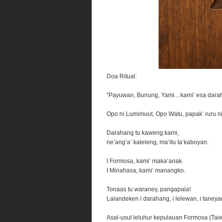
Doa Ritual:
"Payuwan, Bunung, Yami... kami’ esa dara
Opo ni Lumimuut, Opo Watu, papak’ ruru ni
Darahang tu kaweng kami,
ne’ang’a’ kaleleng, ma’itu ta’kaboyan.
I Formosa, kami’ maka’anak.
I Minahasa, kami’ manangko.
Tonaas tu waraney, pangapala!
Lalandeken i darahang, i lelewan, i taneya
Asal-usul leluhur kepulauan Formosa (Tai