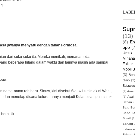
ng.
LABE
Supr
(13)
(8)
En
asa jiwanya menyatu dengan tanah Formosa.
opo
(
Untuk 
gian dari suku-suku itu. Mereka menikah, menanam, dan
Minaha
ng beberapa hilang dalam waktu dan lainnya masih ada sampai
Faktor 
Mobil B
(3)
Ben
iouw.
Gaib
(2
Sulawes
n nama-nama roh baru. Siouw, kini disebut Siouw Lumintak ni Watu,
(1)
Aman
ir dan menetap disana keturunannya menjadi Kulano sampai maluku
(1)
Asal
Bahan S
Batu Be
Bode T
berbisik:
Fossil
(1
Sarung 
Indonesi
Faktor 