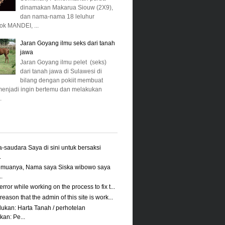
dinamakan Makarua Siouw (2X9),
dan nama-nama 18 leluhur
k MANDEI, ...
Jaran Goyang ilmu seks dari tanah
jawa
Jaran Goyang ilmu pelet (seks)
dari tanah jawa di Sulawesi di
bilang dengan pokiit membuat
menjadi ingin bertemu dan melakukan
.
-saudara Saya di sini untuk bersaksi
.
emuanya, Nama saya Siska wibowo saya
.
rror while working on the process to fix t...
reason that the admin of this site is work...
kan: Harta Tanah / perhotelan
an: Pe...