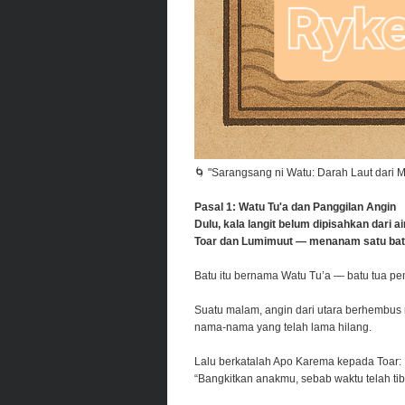
🌀 "Sarangsang ni Watu: Darah Laut dari 
Pasal 1: Watu Tu'a dan Panggilan Angin
Dulu, kala langit belum dipisahkan dari a
Toar dan Lumimuut — menanam satu batu
Batu itu bernama Watu Tu’a — batu tua pem
Suatu malam, angin dari utara berhembus
nama-nama yang telah lama hilang.
Lalu berkatalah Apo Karema kepada Toar:
“Bangkitkan anakmu, sebab waktu telah tiba