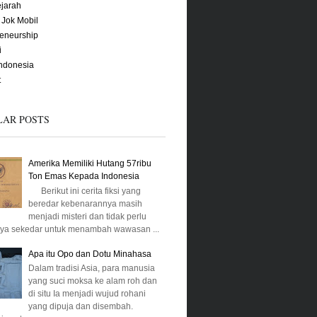
ejarah
 Jok Mobil
reneurship
i
Indonesia
t
LAR POSTS
Amerika Memiliki Hutang 57ribu
Ton Emas Kepada Indonesia
Berikut ini cerita fiksi yang
beredar kebenarannya masih
menjadi misteri dan tidak perlu
aya sekedar untuk menambah wawasan ...
Apa itu Opo dan Dotu Minahasa
Dalam tradisi Asia, para manusia
yang suci moksa ke alam roh dan
di situ Ia menjadi wujud rohani
yang dipuja dan disembah.