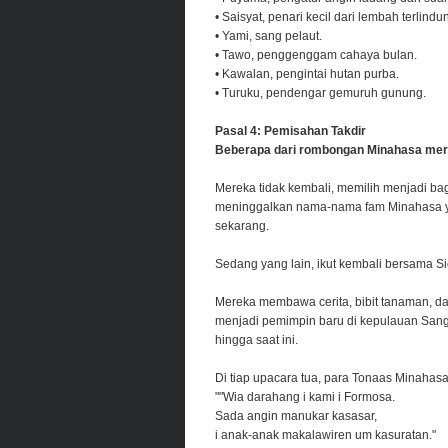
• Saisyat, penari kecil dari lembah terlindu
• Yami, sang pelaut.
• Tawo, penggenggam cahaya bulan.
• Kawalan, pengintai hutan purba.
• Turuku, pendengar gemuruh gunung.
Pasal 4: Pemisahan Takdir
Beberapa dari rombongan Minahasa mer
Mereka tidak kembali, memilih menjadi ba
meninggalkan nama-nama fam Minahasa ya
sekarang.
Sedang yang lain, ikut kembali bersama S
Mereka membawa cerita, bibit tanaman, da
menjadi pemimpin baru di kepulauan Sang
hingga saat ini.
Di tiap upacara tua, para Tonaas Minahasa 
""Wia darahang i kami i Formosa.
Sada angin manukar kasasar,
i anak-anak makalawiren um kasuratan."