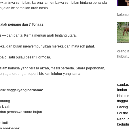
w, artinya sembilan, karena ia membawa sembilan bintang penanda
 jalan ke sembilan arah nasib.
kelompo
walak pejuang dan 7 Tonaas.
 — dari pantai Kema menuju arah bintang utara.
eka, dan bulan menyembunyikan mereka dari mata roh jahat.
orang 
hubun..
a di satu pulau besar: Formosa.
dalam bahasa yang terasa akrab, meski berbeda. Suara pepohonan,
njaga terdengar seperti bisikan leluhur yang sama.
saudara
tentan..
tuk tinggal yang bernama:
Halo s
tinggal..
gunung.
 kisah.
Facing e
 dan pembawa suara hujan.
For the 
Pendudu
kulit.
keduduk
ra anak-anak.