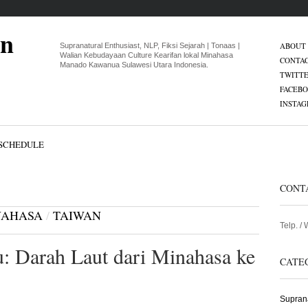
an
ABOUT
Supranatural Enthusiast, NLP, Fiksi Sejarah | Tonaas |
Walian Kebudayaan Culture Kearifan lokal Minahasa
CONTA
Manado Kawanua Sulawesi Utara Indonesia.
TWITT
FACEB
INSTA
SCHEDULE
CONT
NAHASA
/
TAIWAN
Telp. /
: Darah Laut dari Minahasa ke
CATE
Suprana