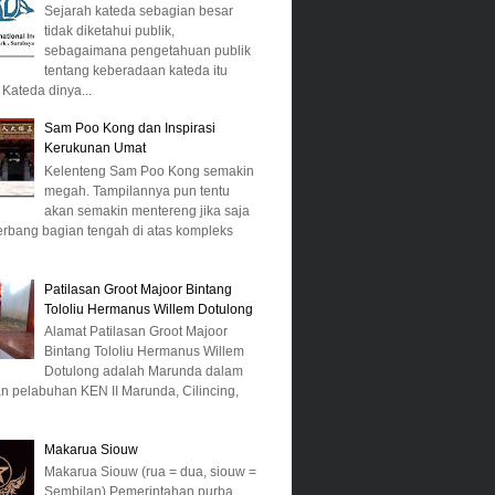
Sejarah kateda sebagian besar
tidak diketahui publik,
sebagaimana pengetahuan publik
tentang keberadaan kateda itu
 Kateda dinya...
Sam Poo Kong dan Inspirasi
Kerukunan Umat
Kelenteng Sam Poo Kong semakin
megah. Tampilannya pun tentu
akan semakin mentereng jika saja
erbang bagian tengah di atas kompleks
Patilasan Groot Majoor Bintang
Tololiu Hermanus Willem Dotulong
Alamat Patilasan Groot Majoor
Bintang Tololiu Hermanus Willem
Dotulong adalah Marunda dalam
 pelabuhan KEN II Marunda, Cilincing,
Makarua Siouw
Makarua Siouw (rua = dua, siouw =
Sembilan) Pemerintahan purba