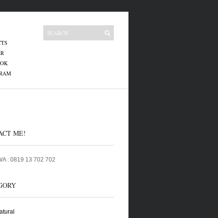
CTS
ER
OOK
GRAM
ACT ME!
 WA : 0819 13 702 702
GORY
tural