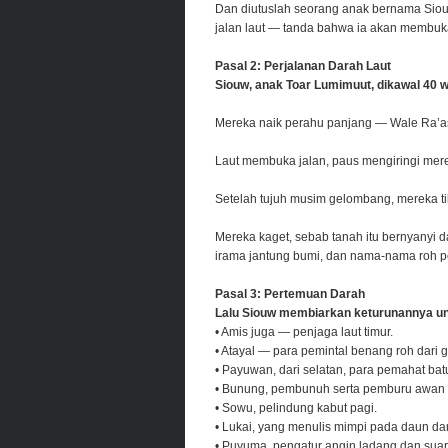
Dan diutuslah seorang anak bernama Siou
jalan laut — tanda bahwa ia akan membuka
Pasal 2: Perjalanan Darah Laut
Siouw, anak Toar Lumimuut, dikawal 40 
Mereka naik perahu panjang — Wale Ra’as
Laut membuka jalan, paus mengiringi mer
Setelah tujuh musim gelombang, mereka tib
Mereka kaget, sebab tanah itu bernyanyi 
irama jantung bumi, dan nama-nama roh pe
Pasal 3: Pertemuan Darah
Lalu Siouw membiarkan keturunannya un
• Amis juga — penjaga laut timur.
• Atayal — para pemintal benang roh dari 
• Payuwan, dari selatan, para pemahat batu
• Bunung, pembunuh serta pemburu awan
• Sowu, pelindung kabut pagi.
• Lukai, yang menulis mimpi pada daun dan 
• Puyuma, pengatur angin ladang dan sua