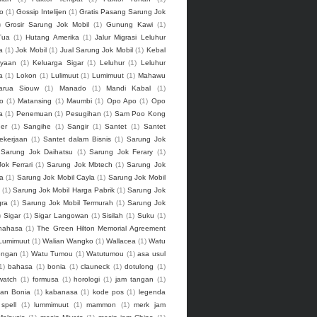
o
(1)
Gossip Intelijen
(1)
Gratis Pasang Sarung Jok
)
Grosir Sarung Jok Mobil
(1)
Gunung Kawi
(1)
Tua
(1)
Hutang Amerika
(1)
Jalur Migrasi Leluhur
a
(1)
Jok Mobil
(1)
Jual Sarung Jok Mobil
(1)
Kebal
yaan
(1)
Keluarga Sigar
(1)
Leluhur
(1)
Leluhur
a
(1)
Lokon
(1)
Lulimuut
(1)
Lumimuut
(1)
Mahawu
arua Siouw
(1)
Manado
(1)
Mandi Kabal
(1)
o
(1)
Matansing
(1)
Maumbi
(1)
Opo Apo
(1)
Opo
a
(1)
Penemuan
(1)
Pesugihan
(1)
Sam Poo Kong
er
(1)
Sangihe
(1)
Sangir
(1)
Santet
(1)
Santet
ekerjaan
(1)
Santet dalam Bisnis
(1)
Sarung Jok
Sarung Jok Daihatsu
(1)
Sarung Jok Ferary
(1)
ok Ferrari
(1)
Sarung Jok Mbtech
(1)
Sarung Jok
la
(1)
Sarung Jok Mobil Cayla
(1)
Sarung Jok Mobil
(1)
Sarung Jok Mobil Harga Pabrik
(1)
Sarung Jok
gra
(1)
Sarung Jok Mobil Termurah
(1)
Sarung Jok
)
Sigar
(1)
Sigar Langowan
(1)
Sisilah
(1)
Suku
(1)
nahasa
(1)
The Green Hilton Memorial Agreement
Lumimuut
(1)
Walian Wangko
(1)
Wallacea
(1)
Watu
engan
(1)
Watu Tumou
(1)
Watutumou
(1)
asa usul
1)
bahasa
(1)
bonia
(1)
clauneck
(1)
dotulong
(1)
watch
(1)
formusa
(1)
horologi
(1)
jam tangan
(1)
gan Bonia
(1)
kabanasa
(1)
kode pos
(1)
legenda
 spell
(1)
lummimuut
(1)
mammon
(1)
merk jam