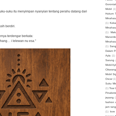
Gorontal
Mobil
(1
suku-suku itu menyimpan nyanyian tentang perahu datang dari
Hukum 
Minahas
(1)
Keka
ih berdiri.
Minahas
(1)
Mak
rnya terdengar berkata:
Manemb
hang… i lelewan nu esa."
Minahas
(1)
Sang
Dalam P
Ayla
(1)
Sarung J
Mobil Ay
Cikarang
Mobil Si
Oscar
(1
Suku Mi
(1)
Toar 
Pinabet
jepang
(
fashion 
jam tan
(1)
love