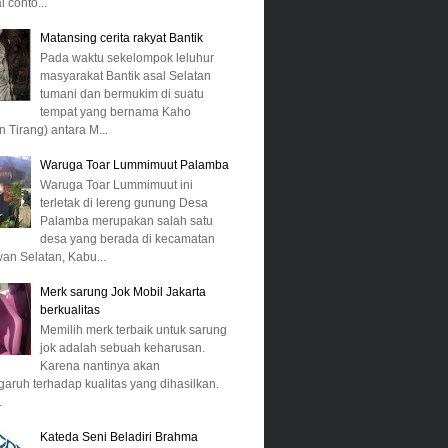
 conto...
Matansing cerita rakyat Bantik
Pada waktu sekelompok leluhur
masyarakat Bantik asal Selatan
tumani dan bermukim di suatu
tempat yang bernama Kaho
n Tirang) antara M...
Waruga Toar Lummimuut Palamba
Waruga Toar Lummimuut ini
terletak di lereng gunung Desa
Palamba merupakan salah satu
desa yang berada di kecamatan
n Selatan, Kabu...
Merk sarung Jok Mobil Jakarta
berkualitas
Memilih merk terbaik untuk sarung
jok adalah sebuah keharusan.
Karena nantinya akan
aruh terhadap kualitas yang dihasilkan.
.
Kateda Seni Beladiri Brahma